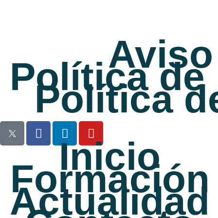
Desde el 16 de octubre hasta el 21 de noviembre podrás acceder a
120 horas lectivas totalmente online que te servirán para convertirte
en todo un profesional del desarrollo de portales.
Aviso
FUNDACIÓN VASS proporcionará
12 becas que cubrirán el 100%
del coste
, siendo este 800 euros. Una vez superado el curso, el
Política de
alumno no solo obtendrá un diploma acreditativo de VASS
UNIVERSITY, si no que tendrá la posibilidad de formar parte del
Política 
equipo de VASS.
En caso de que el estudiante no se incorpore a VASS, como
compensación, se le reembolsará el importe cobrado (el 100% si ha
obtenido una calificación notable; el 50% si ha obtenido entre 5 y 7
puntos sobre 10).
Inicio
Para optar a una de las becas o inscribirse en el curso, se realizará
Formación
una entrevista y una prueba de nivel para comprobar que se tienen
conocimientos básicos de java.
Actualidad