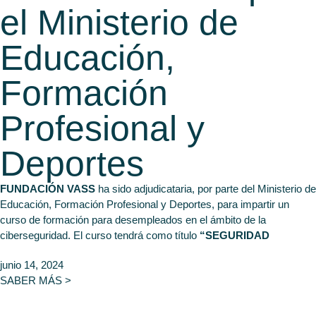
el Ministerio de
Educación,
Formación
Profesional y
Deportes
FUNDACIÓN VASS
ha sido adjudicataria, por parte del Ministerio de
Educación, Formación Profesional y Deportes, para impartir un
curso de formación para desempleados en el ámbito de la
ciberseguridad. El curso tendrá como título
“SEGURIDAD
INFORMÁTICA APLICADA”
(300 horas en total).
junio 14, 2024
Será presencial y habrá de desplegarse y finalizarse a lo largo de
SABER MÁS >
2024. Hay
25 plazas.
El curso será
gratuito
para los participantes