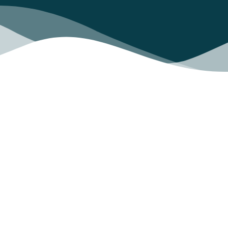
FUNDACIÓN VASS
ha sido adjudicataria, por parte del Ministerio
de Educación, Formación Profesional y Deportes, para impartir
un curso de formación para desempleados en el ámbito de la
ciberseguridad. El curso tendrá como título
“SEGURIDAD
INFORMÁTICA APLICADA”
(300 horas en total).
Será presencial y habrá de desplegarse y finalizarse a lo largo de
2024. Hay
25 plazas.
El curso será
gratuito
para los
participantes
Este curso pretende dotar a los alumnos de conocimientos
profesionales en Ciberseguridad, desde conocimientos básicos
hasta los más avanzados, como Hacking, Pentesting, Auditoría