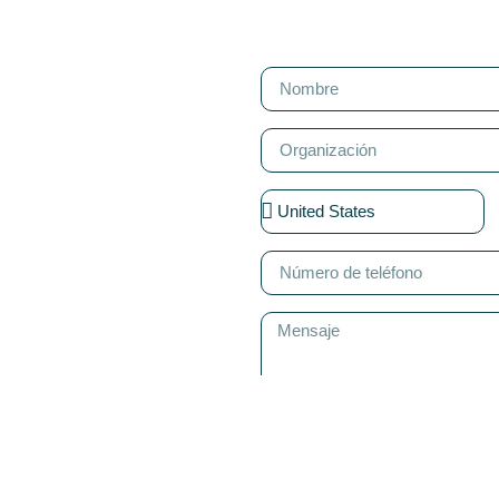
TO
ERSITY
n qué podemos
futuro.
Declaro que he leído y acepto