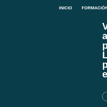
INICIO
FORMACIÓ
a
p
L
p
e
23
No