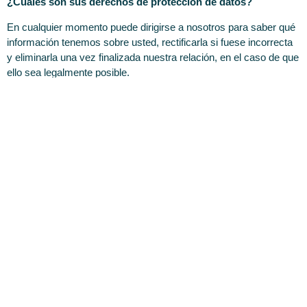
¿Cuáles son sus derechos de protección de datos?
En cualquier momento puede dirigirse a nosotros para saber qué
información tenemos sobre usted, rectificarla si fuese incorrecta
y eliminarla una vez finalizada nuestra relación, en el caso de que
ello sea legalmente posible.
También tiene derecho a solicitar el traspaso de su información a
otra entidad. Este derecho se llama “portabilidad” y puede ser útil
en determinadas situaciones.
Para solicitar alguno de estos derechos, deberá realizar una
solicitud escrita a nuestra dirección, junto con una fotocopia de su
DNI, para poder identificarle.
En las oficinas de nuestra entidad disponemos de formularios
específicos para solicitar dichos derechos y le ofrecemos nuestra
ayuda para su cumplimentación.
Para saber más sobre sus derechos de protección de datos,
puede consultar la página web de la Agencia Española de
Protección de Datos (
www.agpd.es
).