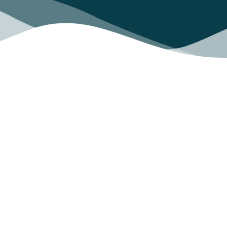
Sostenibilidad y Digitalización
La Agenda 2030 considera que la
Ciencia, la
Tecnología y la Innovación (CTI
) son palancas
clave para la implementación de los
Objetivos de
Desarrollo Sostenible de la ONU
(ODS). Su
asimilación por parte de las empresas se está
convirtiendo en todo un imperativo institucional y
social que tropieza con un desconocimiento de los
conceptos y praxis que han de fundamentarlo.
Estos compromisos en materia de sostenibilidad,
indelegables, conviven con un acelerado proceso de
transformación digital. ¿Pueden retroalimentarse
positivamente ambas visiones?