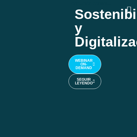
Formación continua
Sostenibi
y
Digitaliz
WEBINAR
ON-
DEMAND
SEGUIR
LEYENDO