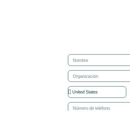
TO
ERSITY
n qué podemos
futuro.