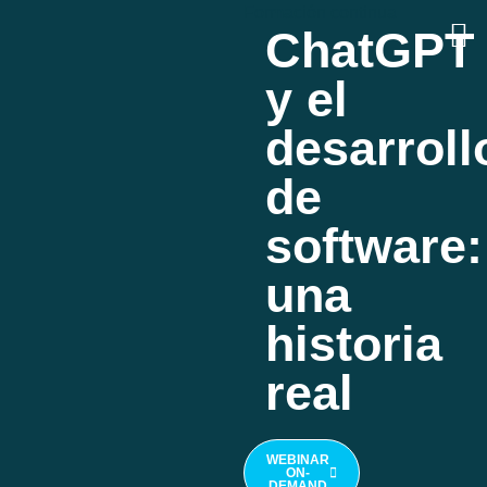
Formación continua
ChatGPT
y el
desarroll
de
software:
una
historia
real
WEBINAR
ON-
DEMAND