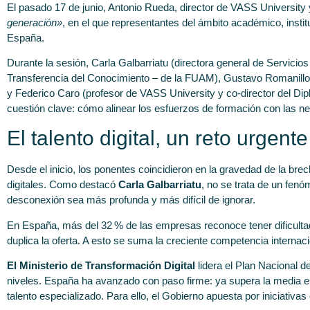
El pasado 17 de junio, Antonio Rueda, director de VASS Universit
generación»
, en el que representantes del ámbito académico, insti
España.
Durante la sesión, Carla Galbarriatu (directora general de Servicio
Transferencia del Conocimiento – de la FUAM), Gustavo Romanillos 
y Federico Caro (profesor de VASS University y co-director del D
cuestión clave: cómo alinear los esfuerzos de formación con las n
El talento digital, un reto urgent
Desde el inicio, los ponentes coincidieron en la gravedad de la br
digitales. Como destacó
Carla Galbarriatu
, no se trata de un fenó
desconexión sea más profunda y más difícil de ignorar.
En España, más del 32 % de las empresas reconoce tener dificultad
duplica la oferta. A esto se suma la creciente competencia internacio
El Ministerio de Transformación Digital
lidera el Plan Nacional d
niveles. España ha avanzado con paso firme: ya supera la media e
talento especializado. Para ello, el Gobierno apuesta por iniciati