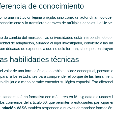
sferencia de conocimiento
como una institución lejana o rígida, sino como un actor dinámico que 
 conocimiento y lo transfieren a través de múltiples canales. La
Unive
ritmo de cambio del mercado, las universidades están respondiendo c
idad de adaptación, sumada al rigor investigador, convierte a las u
s con décadas de experiencia que no solo forman, sino que construyen
las habilidades técnicas
 el valor de una formación que combine solidez conceptual, pensamien
reparar a los estudiantes para comprender el porqué de las herramient
ero dibujarlo a mano permite entender su lógica espacial. Esa difer
lando su oferta formativa con másteres en IA, big data o ciudades
s convenios del artículo 60, que permiten a estudiantes participar e
undación VASS
también responden a nuevas demandas: formación de 