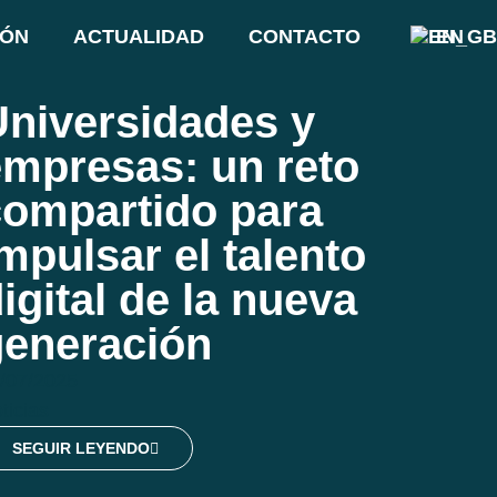
IÓN
ACTUALIDAD
CONTACTO
EN
Universidades y
empresas: un reto
compartido para
mpulsar el talento
igital de la nueva
generación
/07/2025
ticias
SEGUIR LEYENDO