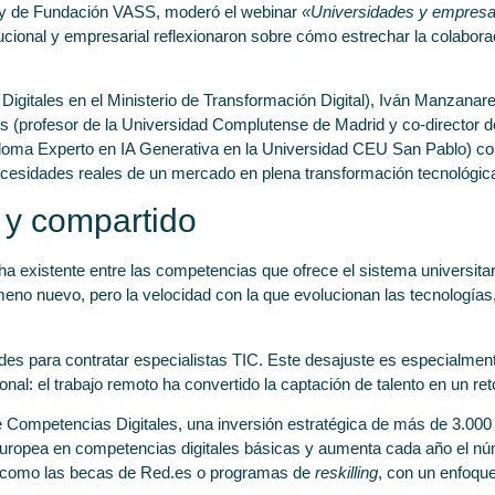
y y de Fundación VASS, moderó el webinar
«Universidades y empresas:
tucional y empresarial reflexionaron sobre cómo estrechar la colabora
s Digitales en el Ministerio de Transformación Digital), Iván Manzan
(profesor de la Universidad Complutense de Madrid y co-director de
iploma Experto en IA Generativa en la Universidad CEU San Pablo) co
ecesidades reales de un mercado en plena transformación tecnológic
e y compartido
echa existente entre las competencias que ofrece el sistema universi
meno nuevo, pero la velocidad con la que evolucionan las tecnologías, e
es para contratar especialistas TIC. Este desajuste es especialmen
nal: el trabajo remoto ha convertido la captación de talento en un ret
e Competencias Digitales, una inversión estratégica de más de 3.000 m
uropea en competencias digitales básicas y aumenta cada año el núm
vas como las becas de Red.es o programas de
reskilling
, con un enfoque