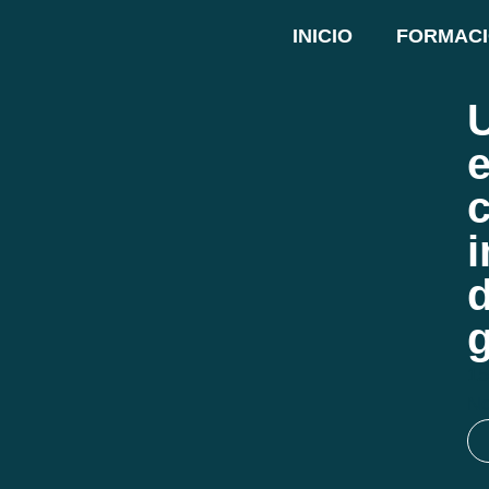
INICIO
FORMAC
i
d
15
No